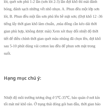
lót, quét sơn phủ 1-2 lần (sơn lót 2-3) lần đợi khô thì mài đánh
bóng, đánh sạch những vết nhô nhọn. A. Phun đều một lớp sơn
lót, B. Phun đều một lần sơn phủ lên bề mặt sơn; (Đợi khô 12 -36
tiếng lấy thời gian khô làm chuẩn, ,mùa đông cần kéo dài thời
gian phù hợp, không được mài) Xem xét thay đổi nhiệt độ thời
tiết để điều chỉnh thời gian quét màu nhúng đã chọn lên, đợi khô
sau 5-10 phút dùng vải cotton lau đều để phun sơn mặt trong
suốt.
Hạng mục chú ý:
Nhiệt độ môi trường tương ứng ở 5℃-35℃, bảo quản ở nơi kín
tối mát mẻ khô ráo. Ở trạng thái đóng gói ban đầu, thời gian bảo