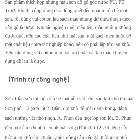
Sản phẩm thích hợp nhúng màu sơn đồ gỗ gốc nước PU, PE.
Trước khi thi công dùng chổi lông quét đều nhanh trên bề mặt
sơn, rồi dùng vải cotton lau sạch màu nhúng dư thừa thuận theo
vân gỗ là được. Khi tác nghiệp quét màu lên, màu nhúng không
được quét trên các chất liệu như mặt sàn, mặt gạch men hoặc bề
mặt chất liệu chưa tác nghiệp khác, nếu có phải lập tức lau khô.
Yêu cầu dùng vải cotton mịn, vải xô hoặc vải lau màu chuyên
dụng để lau là được.
【Trình tự công nghệ】
Sơn 1 lần sơn lót kiểu lên bề mặt nền vật liệu, sau khi khô thì mài.
Sơn phủ 1-2 (sơn lót 2-3)lần, đợi khô thì mài đánh bóng, đánh
sạch những vết nhô nhọn. A. Phun đều một lớp sơn lót, B. Phun
đều một lần sơn phủ lên bề mặt sơn; (Đợi khô 12 -36 tiếng lấy
thời gian khô làm chuẩn, ,mùa đông cần kéo dài thời gian phù